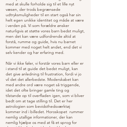
med at skulle forholde sig til et lille nyt
væsen, der trods begrænsede
udtryksmuligheder til en start også har sin
helt egen unikke identitet og måde at være
i verden på. Vi som forældre ønsker
naturligvis at støtte vores barn bedst muligt,
men det kan være udfordrende altid at
forstå, rumme og guide, hvis nu barnet
kommer med noget helt andet, end det vi
selv kender og har erfaring med.
Når vi ikke føler, vi forstår vores barn eller er
i stand til at guide det bedst muligt, kan
det give anledning til frustration, fordi vi jo
vil det det allerbedste. Moderskabet kan
med andre ord være noget så triggende,
idet det ofte bringer gamle ting og
tilstande op til overfladen igen, som vi bliver
bedt om at tage stilling til. Det er her
astrologien som bevidsthedsværktøj
kommer ind i billedet. Horoskopet rummer
nemlig utallige informationer, der kan
nemlig hjælpe os med at få et sprog for