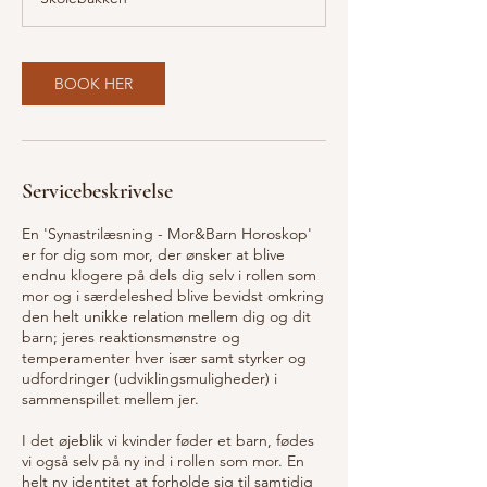
m
3
0
m
BOOK HER
i
n
Servicebeskrivelse
En 'Synastrilæsning - Mor&Barn Horoskop'
er for dig som mor, der ønsker at blive
endnu klogere på dels dig selv i rollen som
mor og i særdeleshed blive bevidst omkring
den helt unikke relation mellem dig og dit
barn; jeres reaktionsmønstre og
temperamenter hver især samt styrker og
udfordringer (udviklingsmuligheder) i
sammenspillet mellem jer.
I det øjeblik vi kvinder føder et barn, fødes
vi også selv på ny ind i rollen som mor. En
helt ny identitet at forholde sig til samtidig