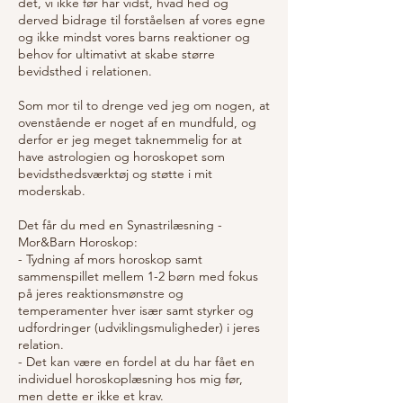
det, vi ikke før har vidst, hvad hed og
derved bidrage til forståelsen af vores egne
og ikke mindst vores barns reaktioner og
behov for ultimativt at skabe større
bevidsthed i relationen.
Som mor til to drenge ved jeg om nogen, at
ovenstående er noget af en mundfuld, og
derfor er jeg meget taknemmelig for at
have astrologien og horoskopet som
bevidsthedsværktøj og støtte i mit
moderskab.
Det får du med en Synastrilæsning -
Mor&Barn Horoskop:
- Tydning af mors horoskop samt
sammenspillet mellem 1-2 børn med fokus
på jeres reaktionsmønstre og
temperamenter hver især samt styrker og
udfordringer (udviklingsmuligheder) i jeres
relation.
- Det kan være en fordel at du har fået en
individuel horoskoplæsning hos mig før,
men dette er ikke et krav.