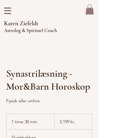
Karen Ziefeldt
Astrolog & Spirituel Coach
Synastrilæsning -
Mor&Barn Horoskop
Fysisk eller online
3.199
danske
1 time 30 min
1
3.199 kr.
kroner
t
i
Skolebakken