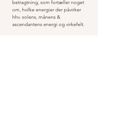
betragtning, som fortæller noget
om, hvilke energier der påvirker
hhv. solens, månens &
ascendantens energi og virkefelt.
Følgende info skal jeg bruge for
at lave skrivet:
Fulde navn
Fødselsdato
Fødselstidspunkt
Fødested
Ovenstående info noteres ved
check-ud i boksen 'tilføj en
bemærkning'.
Du modtager skrivet via mail
indenfor 24 timer i hverdage.