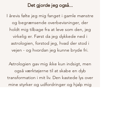
Det gjorde jeg også...
I årevis følte jeg mig fanget i gamle mønstre
og begrænsende overbevisninger, der
holdt mig tilbage fra at leve som den, jeg
virkelig er. Først da jeg dykkede ned i
astrologien, forstod jeg, hvad der stod i
vejen - og hvordan jeg kunne bryde fri.
Astrologien gav mig ikke kun indsigt, men
også værktøjerne til at skabe en dyb
transformation i mit liv. Den kastede lys over
mine styrker og udfordringer og hjalp mig
med at se klart, hvad der skulle til for at
forvandle mit liv.
I dag bruger jeg astrologien til at hjælpe
andre med at finde samme klarhed og
styrke. Sammen med spirituel coaching
guider jeg dig til at omsætte indsigt til
handling, så du kan bryde gennem